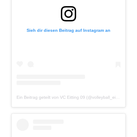
Sieh dir diesen Beitrag auf Instagram an
Ein Beitrag geteilt von VC Eitting 09 (@volleyball_eitting09)