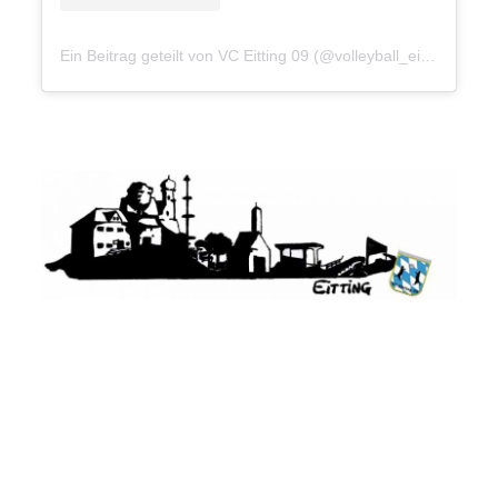
Ein Beitrag geteilt von VC Eitting 09 (@volleyball_eitting09)
Datenschutz
Impressum
Privatsphäre-Einstellungen ändern
Historie der Privatsphäre-Einstellungen