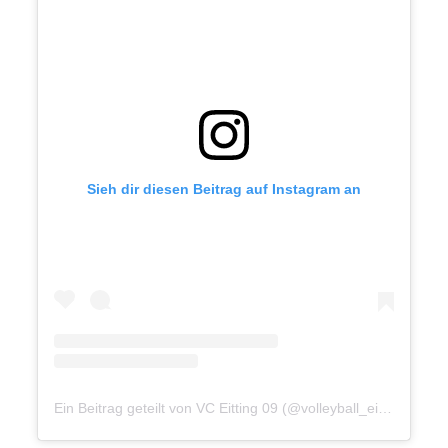
Sieh dir diesen Beitrag auf Instagram an
Ein Beitrag geteilt von VC Eitting 09 (@volleyball_eitting09)